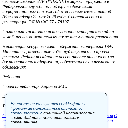
Сетевое издание «VESTNIK.NET» зарегистрировано в
Федеральной службе по надзору в сфере связи,
информационных технологий и массовых коммуникаций
(Роскомнадзор) 22 мая 2020 года. Свидетельство о
регистрации ЭЛ № ФС 77 - 78397
Полное или частичное использовании материалов сайта
vestnik.net возможно только после письменного разрешения
Настоящий ресурс может содержать материалы 18+.
Материалы, помеченные «р*», публикуются на правах
рекламы. Редакция сайта не несет ответственности за
достоверность информации, содержащейся в рекламных
объявлениях
Редакция:
Главный редактор: Боровов М.С.
E-mail: site@vestnik.net, reb.msk@yandex.ru
На сайте используются cookie-файлы.
Тел.: +7 (921) 720-00-97
Продолжая пользоваться сайтом, вы
соглашаетесь с
политикой использования
Общество
Экономика
Контакты
В мире
Происшествия
О
cookie-файлов
и
пользовательским
проекте
Шоу-бизнес
Политика
Пресс-релизы
Политика
соглашением
.
использования cookie-файлов