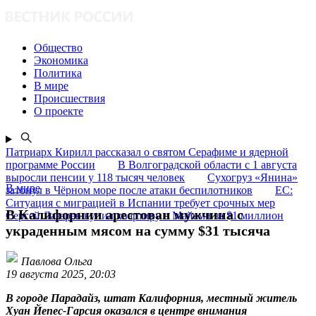
Общество
Экономика
Политика
В мире
Происшествия
О проекте
Патриарх Кирилл рассказал о святом Серафиме и ядерной
программе России
В Волгоградской области с 1 августа
выросли пенсии у 118 тысяч человек
Сухогруз «Янина»
В мире
затонул в Чёрном море после атаки беспилотников
ЕС:
Ситуация с миграцией в Испании требует срочных мер
В Калифорнии арестован мужчина с
Сергей Лазарев купил квартиру в Майами за $1 миллион
украденным мясом на сумму $31 тысяча
Павлова Ольга
19 августа 2025, 20:03
В городе Парадайз, штат Калифорния, местный житель
Хуан Йепес-Гарсия оказался в центре внимания