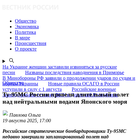
Общество
Экономика
Политика
В мире
Происшествия
О проекте
На Украине женщин заставили извиняться за русские
песни
Названы последствия наводнения в Приморье
В Минобороны РФ заявили о продолжении ударов по судам и
Общество
портам Украины
Новые правила ОСАГО в России
уступили в силу с 1 августа
Российские военные
Ту-95МС России провели длительный полет
ликвидировали технику ВСУ в Донецкой Республике
над нейтральными водами Японского моря
Павлова Ольга
19 августа 2025, 17:00
Российские стратегические бомбардировщики Ту-95МС
недавно завершили запланированный полет над