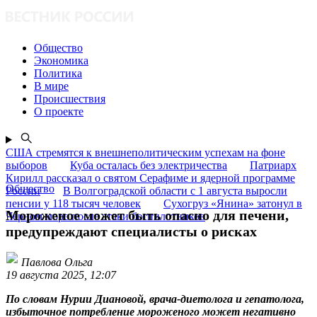
Общество
Экономика
Политика
В мире
Происшествия
О проекте
США стремятся к внешнеполитическим успехам на фоне
выборов
Куба осталась без электричества
Патриарх
Кирилл рассказал о святом Серафиме и ядерной программе
Общество
России
В Волгоградской области с 1 августа выросли
пенсии у 118 тысяч человек
Сухогруз «Янина» затонул в
Мороженое может быть опасно для печени,
Чёрном море после атаки беспилотников
предупреждают специалисты о рисках
Павлова Ольга
19 августа 2025, 12:07
По словам Нурии Диановой, врача-диетолога и гепатолога,
избыточное потребление мороженого может негативно