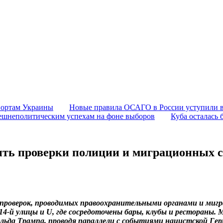
портам Украины
Новые правила ОСАГО в России уступили в 
ешнеполитическим успехам на фоне выборов
Куба осталась 
ить проверки полиции и миграционных 
проверок, проводимых правоохранительными органами и миг
14-й улицы и U, где сосредоточены бары, клубы и рестораны.
ьда Трампа, проводя параллели с событиями нацистской Гер