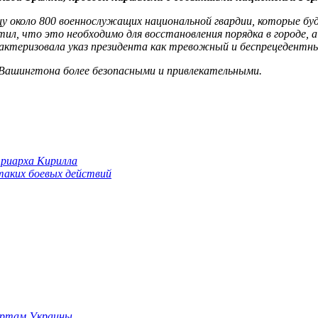
цу около 800 военнослужащих национальной гвардии, которые 
л, что это необходимо для восстановления порядка в городе, 
рактеризовала указ президента как тревожный и беспрецедентн
 Вашингтона более безопасными и привлекательными.
триарха Кирилла
 таких боевых действий
портам Украины