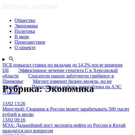
Общество
Экономика
Политика
В мире
Происшествия
О проекте
ПСБ повысил ставки по вкладам до 14,2% после решения
ЦБ
Эффективное лечение гепатита C в Херсонской
области
Спасатели нашли заблудшую грибницу в
Приморье
Магнит изменит бизнес-модель, но не
Рубрика:
Экономика
закроется
Приостановка работы энергоблока на АЭС
«Пакш»
13/02 13:26
Минстрой: Сварщик в России может зарабатывать 500 тысяч
рублей в месяц
13/02 09:16
МЭА: Дальнейший рост экспорта нефти из России в Китай
находится под вопросом