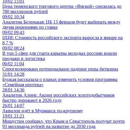
10/02 15:01
Цена тюменского торгового центра «Ямской» снизилась до
780 миллионов рублей
09/02 10:34
Аналитик Беленькая: ЦБ 13 февраля будет выбирать между
двумя решениями по ставке
09/02 09:43
ЦЦИ: Стоимость российского экспорта выросла в январе на
8,7 %
09/02 08:24
В топ-5 сфер для старта карьеры молодых россиян вошли
продажи и логистика
06/02 11:04
Спрогнозировано потенциальное падение цены биткоина
31/01 14:28
Буцкая рассказала о планах изменить условия программы
«Семейная ипотека»
28/01 14:36
Аналитик Алиев: Акции российских золотодобытчиков
быстро дорожают в 2026 году
26/01 14:07
Аквилон идёт в Мурманск по-крупному
19/01 21:21
Мишустин сообщил, что Крым и Севастополь получат почти
93 миллиарда рублей на развитие до 2030 года