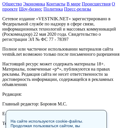
Общество
Экономика
Контакты
В мире
Происшествия
О
проекте
Шоу-бизнес
Политика
Пресс-релизы
Сетевое издание «VESTNIK.NET» зарегистрировано в
Федеральной службе по надзору в сфере связи,
информационных технологий и массовых коммуникаций
(Роскомнадзор) 22 мая 2020 года. Свидетельство о
регистрации ЭЛ № ФС 77 - 78397
Полное или частичное использовании материалов сайта
vestnik.net возможно только после письменного разрешения
Настоящий ресурс может содержать материалы 18+.
Материалы, помеченные «р*», публикуются на правах
рекламы. Редакция сайта не несет ответственности за
достоверность информации, содержащейся в рекламных
объявлениях
Редакция:
Главный редактор: Боровов М.С.
E-mail: site@vestnik.net, reb.msk@yandex.ru
На сайте используются cookie-файлы.
Тел.: +7 (921) 720-00-97
Продолжая пользоваться сайтом, вы