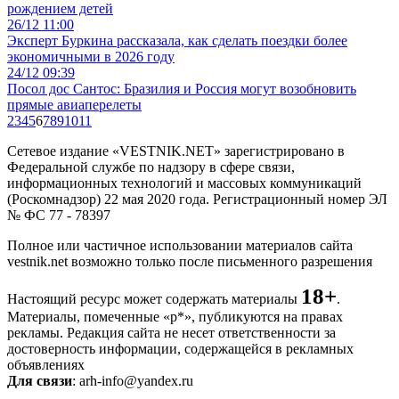
рождением детей
26/12 11:00
Эксперт Буркина рассказала, как сделать поездки более
экономичными в 2026 году
24/12 09:39
Посол дос Сантос: Бразилия и Россия могут возобновить
прямые авиаперелеты
2
3
4
5
6
7
8
9
10
11
Сетевое издание «VESTNIK.NET» зарегистрировано в
Федеральной службе по надзору в сфере связи,
информационных технологий и массовых коммуникаций
(Роскомнадзор) 22 мая 2020 года. Регистрационный номер ЭЛ
№ ФС 77 - 78397
Полное или частичное использовании материалов сайта
vestnik.net возможно только после письменного разрешения
18+
Настоящий ресурс может содержать материалы
.
Материалы, помеченные «р*», публикуются на правах
рекламы. Редакция сайта не несет ответственности за
достоверность информации, содержащейся в рекламных
объявлениях
Для связи
: arh-info@yandex.ru