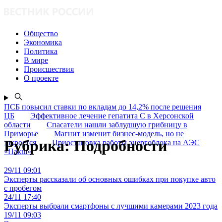
Общество
Экономика
Политика
В мире
Происшествия
О проекте
ПСБ повысил ставки по вкладам до 14,2% после решения
ЦБ
Эффективное лечение гепатита C в Херсонской
области
Спасатели нашли заблудшую грибницу в
Приморье
Магнит изменит бизнес-модель, но не
Рубрика:
Подробности
закроется
Приостановка работы энергоблока на АЭС
«Пакш»
29/11 09:01
Эксперты рассказали об основных ошибках при покупке авто
с пробегом
24/11 17:40
Эксперты выбрали смартфоны с лучшими камерами 2023 года
19/11 09:03