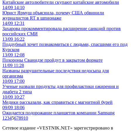
Китайские автолюбители скупают китайские автомобили
14/09 14:10
Юрист Ярмуш объяснила, почему США обвинили
журналистов RT в шпионаже
14/09 12:31
Захарова прокомментировала расширение санкций против
российских СМИ
13/09 16:22
Поддубный хочет познакомиться с людьми, спасшими его под
Курском
13/09 12:08
Похороны Сванидзе пройдут в закрытом формате
11/09 11:28
Названы разрушительные последствия недосыпа для
организма
10/09 17:00
Ученые назвали продукты для профилактики ожирения и
диабета 2 типа
10/09 10:27
Медики рассказали, как справиться с магнитной бурей
09/09 18:06
Ожидается подорожание планшетов компании Samsung
1
2
3
4
5
6
7
8
9
10
Сетевое издание «VESTNIK.NET» зарегистрировано в