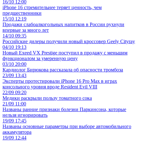
16/10 12:00
iPhone 16 стремительнее теряет ценность, чем
предшественники
15/10 12:19
Продажи слабоалкогольных напитков в России рухнули
впервые за много лет
14/10 09:35
Российские дилеры получили новый кроссовер Geely Cityray
04/10 19:13
Новый Exeed VX Prestige поступил в продажу с меньшим
функционалом за умеренную цену
03/10 20:00
Кардиолог Бирюкова рассказала об опасности тромбоза
23/09 13:43
Эксперты протестировали iPhone 16 Pro Max в играх
консольного уровня вроде Resident Evil VIII
22/09 09:20
Медики раскрыли пользу томатного сока
21/09 11:00
Названы ранние признаки болезни Паркинсона, которые
нельзя игнорировать
19/09 17:45
Названы основные параметры при выборе автомобильного
аккамулятора
19/09 12:44