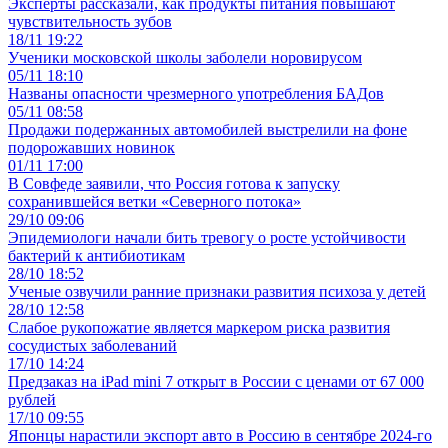
Эксперты рассказали, как продукты питания повышают
чувствительность зубов
18/11 19:22
Ученики московской школы заболели норовирусом
05/11 18:10
Названы опасности чрезмерного употребления БАДов
05/11 08:58
Продажи подержанных автомобилей выстрелили на фоне
подорожавших новинок
01/11 17:00
В Совфеде заявили, что Россия готова к запуску
сохранившейся ветки «Северного потока»
29/10 09:06
Эпидемиологи начали бить тревогу о росте устойчивости
бактерий к антибиотикам
28/10 18:52
Ученые озвучили ранние признаки развития психоза у детей
28/10 12:58
Слабое рукопожатие является маркером риска развития
сосудистых заболеваний
17/10 14:24
Предзаказ на iPad mini 7 открыт в России с ценами от 67 000
рублей
17/10 09:55
Японцы нарастили экспорт авто в Россию в сентябре 2024-го