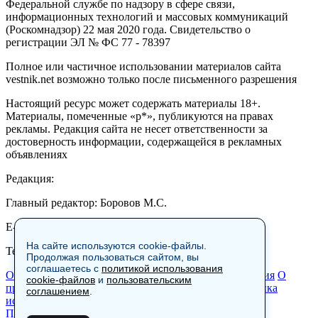
Федеральной службе по надзору в сфере связи,
информационных технологий и массовых коммуникаций
(Роскомнадзор) 22 мая 2020 года. Свидетельство о
регистрации ЭЛ № ФС 77 - 78397
Полное или частичное использовании материалов сайта
vestnik.net возможно только после письменного разрешения
Настоящий ресурс может содержать материалы 18+.
Материалы, помеченные «р*», публикуются на правах
рекламы. Редакция сайта не несет ответственности за
достоверность информации, содержащейся в рекламных
объявлениях
Редакция:
Главный редактор: Боровов М.С.
E-mail: site@vestnik.net, reb.msk@yandex.ru
На сайте используются cookie-файлы.
Тел.: +7 (921) 720-00-97
Продолжая пользоваться сайтом, вы
соглашаетесь с
политикой использования
Общество
Экономика
Контакты
В мире
Происшествия
О
cookie-файлов
и
пользовательским
проекте
Шоу-бизнес
Политика
Пресс-релизы
Политика
соглашением
.
использования cookie-файлов
Пользовательское соглашение