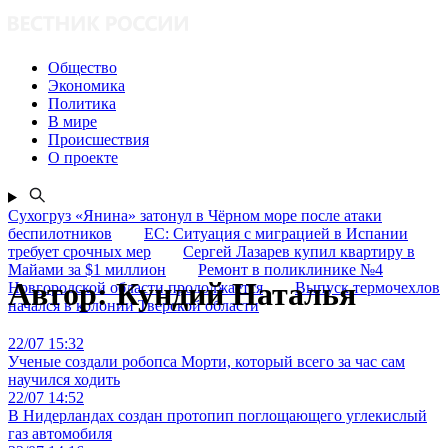
Общество
Экономика
Политика
В мире
Происшествия
О проекте
Сухогруз «Янина» затонул в Чёрном море после атаки
беспилотников
ЕС: Ситуация с миграцией в Испании
требует срочных мер
Сергей Лазарев купил квартиру в
Майами за $1 миллион
Ремонт в поликлинике №4
Автор:
Кундий Наталья
Новгородской области продолжается
Выпуск термочехлов
начался в колонии Тверской области
22/07 15:32
Ученые создали робопса Морти, который всего за час сам
научился ходить
22/07 14:52
В Нидерландах создан протопип поглощающего углекислый
газ автомобиля