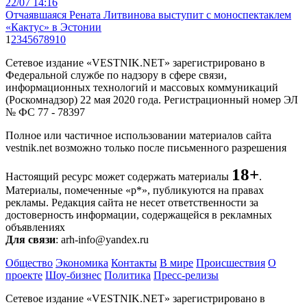
22/07 14:16
Отчаявшаяся Рената Литвинова выступит с моноспектаклем
«Кактус» в Эстонии
1
2
3
4
5
6
7
8
9
10
Сетевое издание «VESTNIK.NET» зарегистрировано в
Федеральной службе по надзору в сфере связи,
информационных технологий и массовых коммуникаций
(Роскомнадзор) 22 мая 2020 года. Регистрационный номер ЭЛ
№ ФС 77 - 78397
Полное или частичное использовании материалов сайта
vestnik.net возможно только после письменного разрешения
18+
Настоящий ресурс может содержать материалы
.
Материалы, помеченные «р*», публикуются на правах
рекламы. Редакция сайта не несет ответственности за
достоверность информации, содержащейся в рекламных
объявлениях
Для связи
: arh-info@yandex.ru
Общество
Экономика
Контакты
В мире
Происшествия
О
проекте
Шоу-бизнес
Политика
Пресс-релизы
Сетевое издание «VESTNIK.NET» зарегистрировано в