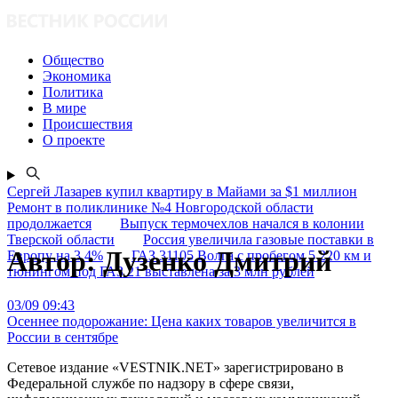
Общество
Экономика
Политика
В мире
Происшествия
О проекте
Сергей Лазарев купил квартиру в Майами за $1 миллион
Ремонт в поликлинике №4 Новгородской области
продолжается
Выпуск термочехлов начался в колонии
Тверской области
Россия увеличила газовые поставки в
Автор:
Дузенко Дмитрий
Европу на 3,4%
ГАЗ 31105 Волга с пробегом 5 220 км и
тюнингом под ГАЗ 21 выставлена за 3 млн рублей
03/09 09:43
Осеннее подорожание: Цена каких товаров увеличится в
России в сентябре
Сетевое издание «VESTNIK.NET» зарегистрировано в
Федеральной службе по надзору в сфере связи,