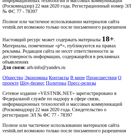
информационных технологий и массовых коммуникаций
(Роскомнадзор) 22 мая 2020 года. Регистрационный номер ЭЛ
№ ФС 77 - 78397
Полное или частичное использовании материалов сайта
vestnik.net возможно только после письменного разрешения
18+
Настоящий ресурс может содержать материалы
.
Материалы, помеченные «р*», публикуются на правах
рекламы. Редакция сайта не несет ответственности за
достоверность информации, содержащейся в рекламных
объявлениях
Для связи
: arh-info@yandex.ru
Общество
Экономика
Контакты
В мире
Происшествия
О
проекте
Шоу-бизнес
Политика
Пресс-релизы
Сетевое издание «VESTNIK.NET» зарегистрировано в
Федеральной службе по надзору в сфере связи,
информационных технологий и массовых коммуникаций
(Роскомнадзор) 22 мая 2020 года. Свидетельство о
регистрации ЭЛ № ФС 77 - 78397
Полное или частичное использовании материалов сайта
vestnik.net возможно только после письменного разрешения