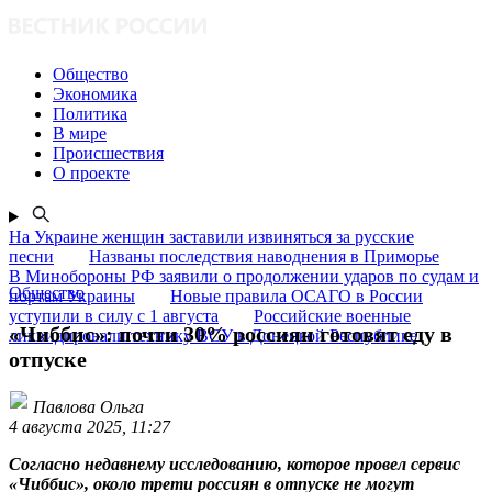
Общество
Экономика
Политика
В мире
Происшествия
О проекте
На Украине женщин заставили извиняться за русские
песни
Названы последствия наводнения в Приморье
В Минобороны РФ заявили о продолжении ударов по судам и
Общество
портам Украины
Новые правила ОСАГО в России
уступили в силу с 1 августа
Российские военные
«Чиббис»: почти 30% россиян готовят еду в
ликвидировали технику ВСУ в Донецкой Республике
отпуске
Павлова Ольга
4 августа 2025, 11:27
Согласно недавнему исследованию, которое провел сервис
«Чиббис», около трети россиян в отпуске не могут