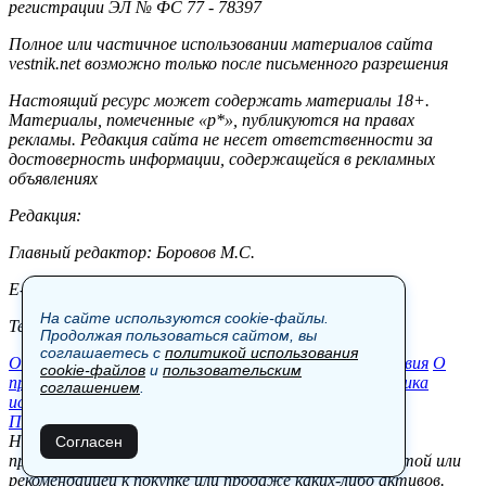
регистрации ЭЛ № ФС 77 - 78397
Полное или частичное использовании материалов сайта
vestnik.net возможно только после письменного разрешения
Настоящий ресурс может содержать материалы 18+.
Материалы, помеченные «р*», публикуются на правах
рекламы. Редакция сайта не несет ответственности за
достоверность информации, содержащейся в рекламных
объявлениях
Редакция:
Главный редактор: Боровов М.С.
E-mail: site@vestnik.net, reb.msk@yandex.ru
На сайте используются cookie-файлы.
Тел.: +7 (921) 720-00-97
Продолжая пользоваться сайтом, вы
соглашаетесь с
политикой использования
Общество
Экономика
Контакты
В мире
Происшествия
О
cookie-файлов
и
пользовательским
проекте
Шоу-бизнес
Политика
Пресс-релизы
Политика
соглашением
.
использования cookie-файлов
Пользовательское соглашение
Новости, аналитика, прогнозы и другие материалы,
Согласен
представленные на данном сайте, не являются офертой или
рекомендацией к покупке или продаже каких-либо активов.