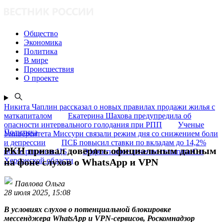
Общество
Экономика
Политика
В мире
Происшествия
О проекте
Никита Чаплин рассказал о новых правилах продажи жилья с
маткапиталом
Екатерина Шахова предупредила об
опасности интервального голодания при РПП
Ученые
Политика
Университета Миссури связали режим дня со снижением боли
и депрессии
ПСБ повысил ставки по вкладам до 14,2%
РКН призвал доверять официальным данным
после решения ЦБ
Эффективное лечение гепатита C в
Херсонской области
на фоне слухов о WhatsApp и VPN
Павлова Ольга
28 июля 2025, 15:08
В условиях слухов о потенциальной блокировке
мессенджера WhatsApp и VPN-сервисов, Роскомнадзор