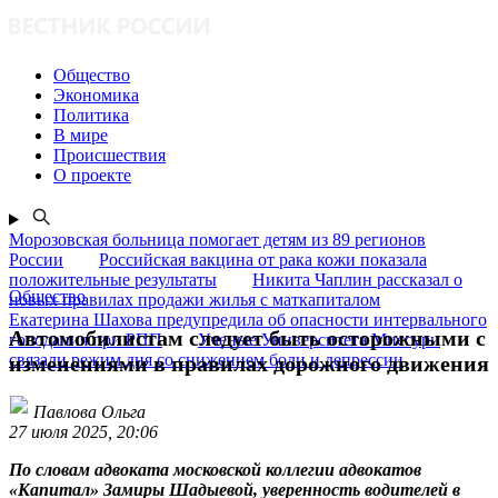
Общество
Экономика
Политика
В мире
Происшествия
О проекте
Морозовская больница помогает детям из 89 регионов
России
Российская вакцина от рака кожи показала
положительные результаты
Никита Чаплин рассказал о
Общество
новых правилах продажи жилья с маткапиталом
Екатерина Шахова предупредила об опасности интервального
Автомобилистам следует быть осторожными с
голодания при РПП
Ученые Университета Миссури
связали режим дня со снижением боли и депрессии
изменениями в правилах дорожного движения
Павлова Ольга
27 июля 2025, 20:06
По словам адвоката московской коллегии адвокатов
«Капитал» Замиры Шадыевой, уверенность водителей в