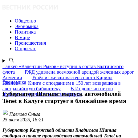
Общество
Экономика
Политика
В мире
Происшествия
О проекте
Танкер «Валентин Рыков» вступил в состав Балтийского
флота
РЖД удивлена возможной арендой железных дорог
Армении
Ушёл из жизни мастер спорта Кирилл
Экономика
Павлов
Книга с опозданием в 150 лет возвращена в
австралийскую библиотеку
В Индонезии питон
Губернатор Шапша: выпуск автомобилей
проглотил мужчину после вечеринки
Tenet в Калуге стартует в ближайшее время
Павлова Ольга
25 июля 2025, 18:21
Губернатор Калужской области Владислав Шапша
сообщил о начале производства автомобилей Tenet на