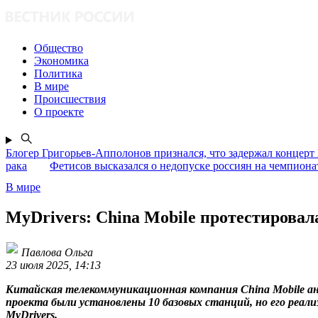
Общество
Экономика
Политика
В мире
Происшествия
О проекте
Блогер Григорьев-Апполонов признался, что задержал концерт
рака
Фетисов высказался о недопуске россиян на чемпион
В мире
MyDrivers: China Mobile протестировал
Павлова Ольга
23 июля 2025, 14:13
Китайская телекоммуникационная компания China Mobile ан
проекта были установлены 10 базовых станций, но его реал
MyDrivers.