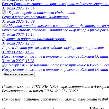
Блогер Григорьев-Апполонов признался, что задержал концерт
31 июля 2026, 17:54
Бернем требует отставки Инфантино
31 июля 2026, 16:39
Мурашко: табак, алкоголь и лишний вес — факторы риска рака
31 июля 2026, 14:15
Лукашенко подарили памятник коровы
31 июля 2026, 12:33
Лариса Долина рассказала о заботе государства о артистах
31 июля 2026, 11:23
Науру сменило название и отозвало признание Южной Осетии
31 июля 2026, 11:23
Науру сменило название и отозвало признание Южной Осетии
Читать все новости
Сетевое издание «VESTNIK.NET» зарегистрировано в Федерально
Регистрационный номер ЭЛ № ФС 77 - 78397
Полное или частичное использовании материалов сайта vestnik
18+