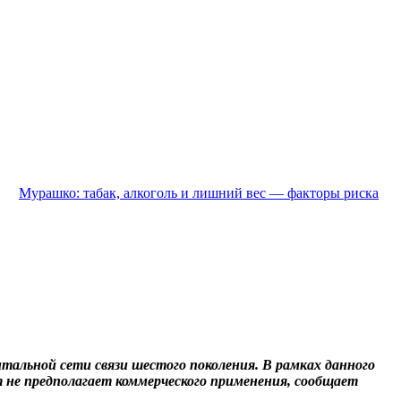
Мурашко: табак, алкоголь и лишний вес — факторы риска
альной сети связи шестого поколения. В рамках данного
т не предполагает коммерческого применения, сообщает