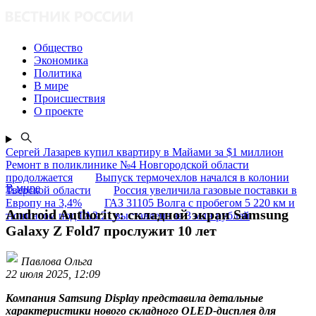
Общество
Экономика
Политика
В мире
Происшествия
О проекте
Сергей Лазарев купил квартиру в Майами за $1 миллион
Ремонт в поликлинике №4 Новгородской области
продолжается
Выпуск термочехлов начался в колонии
В мире
Тверской области
Россия увеличила газовые поставки в
Европу на 3,4%
ГАЗ 31105 Волга с пробегом 5 220 км и
Android Authority: складной экран Samsung
тюнингом под ГАЗ 21 выставлена за 3 млн рублей
Galaxy Z Fold7 прослужит 10 лет
Павлова Ольга
22 июля 2025, 12:09
Компания Samsung Display представила детальные
характеристики нового складного OLED-дисплея для