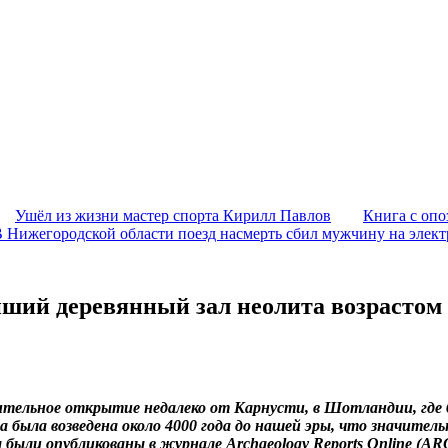
Ушёл из жизни мастер спорта Кирилл Павлов
Книга с опо
 Нижегородской области поезд насмерть сбил мужчину на элек
ший деревянный зал неолита возрастом 
тельное открытие недалеко от Карнусти, в Шотландии, где б
а была возведена около 4000 года до нашей эры, что значит
 были опубликованы в журнале Archaeology Reports Online (AR