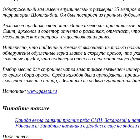
Обнаруженный зал имеет внушительные размеры: 35 метров в д
территории Шотландии. Он был построен из прочных дубовых
Археологи предполагают, что здание имело как практическое, 
Смит, археолог и соавтор отчета о раскопках, отмечает, чт
мезолитических построек, существовавших ранее.
Интересно, что найденный комплекс включает не только большо
обнаружены обугленные зерна злаков и скорлупа орехов, что у
каменные орудия, что подтверждает его церемониальную фун
Выбор места для строительства зала также вызывает интерес
во время сбора орехов. Среди находок были артефакты, происх
смоляной камень и топор, сделанный из редкого граната-альби
Источник:
www.gazeta.ru
Читайте также
Канада ввела санкции против ряда СМИ, Захаровой и па
Удивились: Западные наемники в Донбассе еще не видели
Поделитесь
: