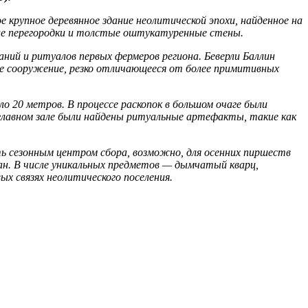
крупное деревянное здание неолитической эпохи, найденное на
ие перегородки и толстые оштукатуренные стены.
аний и ритуалов первых фермеров региона. Беверли Баллин
ое сооружение, резко отличающееся от более примитивных
ло 20 метров. В процессе раскопок в большом очаге были
в главном зале были найдены ритуальные артефакты, такие как
 сезонным центром сбора, возможно, для осенних пиршеств
ран. В числе уникальных предметов — дымчатый кварц,
х связях неолитического поселения.