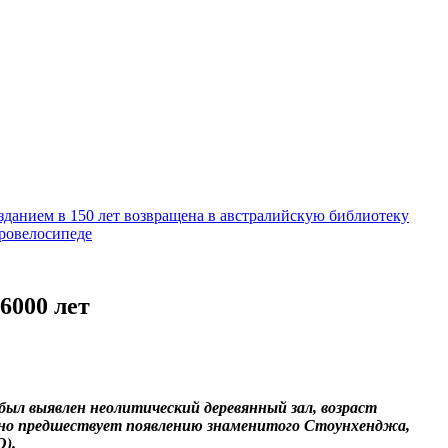
зданием в 150 лет возвращена в австралийскую библиотеку
тровелосипеде
6000 лет
ыл выявлен неолитический деревянный зал, возраст
ельно предшествует появлению знаменитого Стоунхенджа,
O).