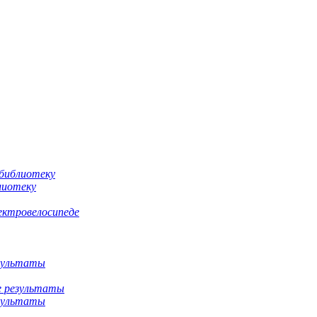
лиотеку
ектровелосипеде
езультаты
езультаты