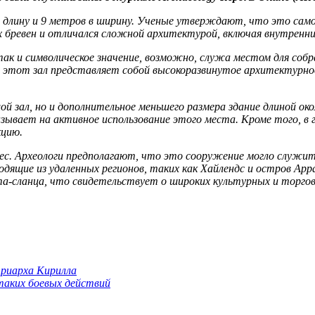
лину и 9 метров в ширину. Ученые утверждают, что это самое 
 бревен и отличался сложной архитектурой, включая внутренн
так и символическое значение, возможно, служа местом для собр
о этот зал представляет собой высокоразвинутое архитектурн
й зал, но и дополнительное меньшего размера здание длиной око
казывает на активное использование этого места. Кроме того, 
кцию.
. Археологи предполагают, что это сооружение могло служить
одящие из удаленных регионов, таких как Хайлендс и остров Ар
та-сланца, что свидетельствует о широких культурных и торговы
триарха Кирилла
 таких боевых действий