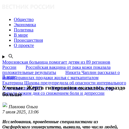
Общество
Экономика
Политика
В мире
Происшествия
О проекте
Морозовская больница помогает детям из 89 регионов
России
Российская вакцина от рака кожи показала
положительные результаты
Никита Чаплин рассказал о
В мире
новых правилах продажи жилья с маткапиталом
Екатерина Шахова предупредила об опасности интервального
Ученые: Жертв гипертонии оказалось гораздо
голодания при РПП
Ученые Университета Миссури
связали режим дня со снижением боли и депрессии
больше
Павлова Ольга
7 июля 2025, 13:06
Исследования, проведенные специалистами из
Оксфордского университета, выявили, что число людей,