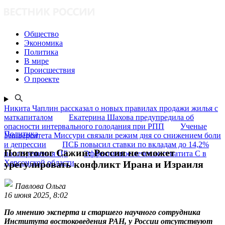
Общество
Экономика
Политика
В мире
Происшествия
О проекте
Никита Чаплин рассказал о новых правилах продажи жилья с
маткапиталом
Екатерина Шахова предупредила об
опасности интервального голодания при РПП
Ученые
Политика
Университета Миссури связали режим дня со снижением боли
и депрессии
ПСБ повысил ставки по вкладам до 14,2%
Политолог Сажин: Россия не сможет
после решения ЦБ
Эффективное лечение гепатита C в
Херсонской области
урегулировать конфликт Ирана и Израиля
Павлова Ольга
16 июня 2025, 8:02
По мнению эксперта и старшего научного сотрудника
Института востоковедения РАН, у России отсутствуют