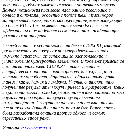
маскировку, обучая иммунные клетки атаковать опухоли.
Данная технология произвела настоящую революцию в
области онкологии, особенно с появлением ингибиторов
контрольных точек, таких как препараты, воздействующие
на белок PD-1. Тем не менее, такие методы не всегда
эффективны и не подходят всем пациентам, особенно при
различных типах рака.
Исследование сосредоточилось на белке CD200R1, который
располагается на поверхности макрофагов — клеток
иммунной системы, отвечающих за распознавание и
уничтожение чужеродных элементов. В ходе экспериментов
с мышами блокировка CD200R1 с использованием
специфических антител активировала макрофаги, что
усилило их способность бороться с заболеваниями крови,
такими как лейкемия и лимфома. Ученые считают, что
полученные результаты могут привести к разработке новых
терапевтических подходов, особенно для тех пациентов, чьи
опухоли не реагируют на существующие методы
иммунотерапии. Следующим шагом станет клиническое
тестирование данной стратегии на людях. Ранее также
была разработана вакцина против одного из самых
агрессивных видов рака.
Источник:
www.gazeta.ru