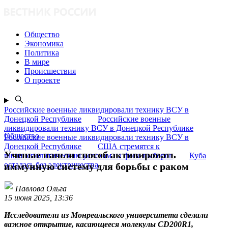
Общество
Экономика
Политика
В мире
Происшествия
О проекте
Российские военные ликвидировали технику ВСУ в
Донецкой Республике
Российские военные
ликвидировали технику ВСУ в Донецкой Республике
Общество
Российские военные ликвидировали технику ВСУ в
Донецкой Республике
США стремятся к
Ученые нашли способ активировать
внешнеполитическим успехам на фоне выборов
Куба
осталась без электричества
иммунную систему для борьбы с раком
Павлова Ольга
15 июня 2025, 13:36
Исследователи из Монреальского университета сделали
важное открытие, касающееся молекулы CD200R1,