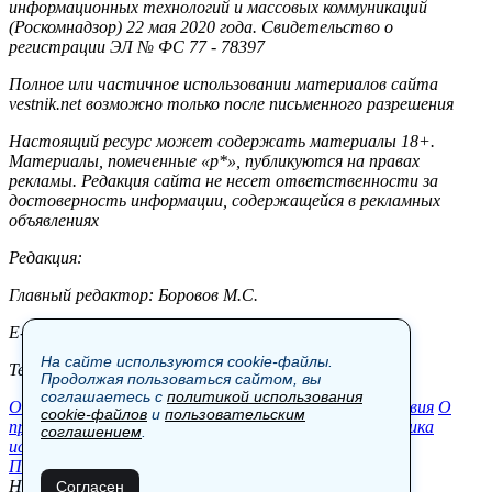
информационных технологий и массовых коммуникаций
(Роскомнадзор) 22 мая 2020 года. Свидетельство о
регистрации ЭЛ № ФС 77 - 78397
Полное или частичное использовании материалов сайта
vestnik.net возможно только после письменного разрешения
Настоящий ресурс может содержать материалы 18+.
Материалы, помеченные «р*», публикуются на правах
рекламы. Редакция сайта не несет ответственности за
достоверность информации, содержащейся в рекламных
объявлениях
Редакция:
Главный редактор: Боровов М.С.
E-mail: site@vestnik.net, reb.msk@yandex.ru
На сайте используются cookie-файлы.
Тел.: +7 (921) 720-00-97
Продолжая пользоваться сайтом, вы
соглашаетесь с
политикой использования
Общество
Экономика
Контакты
В мире
Происшествия
О
cookie-файлов
и
пользовательским
проекте
Шоу-бизнес
Политика
Пресс-релизы
Политика
соглашением
.
использования cookie-файлов
Пользовательское соглашение
Новости, аналитика, прогнозы и другие материалы,
Согласен