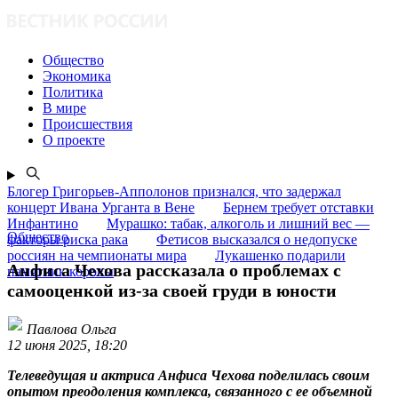
Общество
Экономика
Политика
В мире
Происшествия
О проекте
Блогер Григорьев-Апполонов признался, что задержал
концерт Ивана Урганта в Вене
Бернем требует отставки
Инфантино
Мурашко: табак, алкоголь и лишний вес —
Общество
факторы риска рака
Фетисов высказался о недопуске
россиян на чемпионаты мира
Лукашенко подарили
Анфиса Чехова рассказала о проблемах с
памятник коровы
самооценкой из-за своей груди в юности
Павлова Ольга
12 июня 2025, 18:20
Телеведущая и актриса Анфиса Чехова поделилась своим
опытом преодоления комплекса, связанного с ее объемной