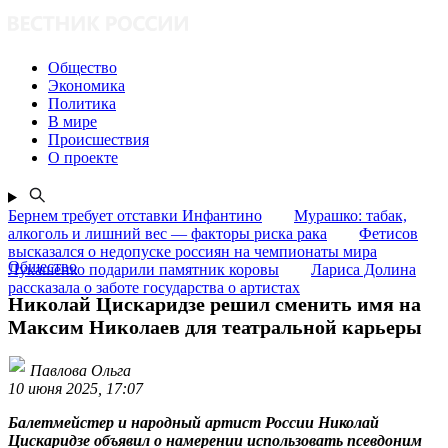
Общество
Экономика
Политика
В мире
Происшествия
О проекте
Бернем требует отставки Инфантино
Мурашко: табак,
алкоголь и лишний вес — факторы риска рака
Фетисов
высказался о недопуске россиян на чемпионаты мира
Общество
Лукашенко подарили памятник коровы
Лариса Долина
рассказала о заботе государства о артистах
Николай Цискаридзе решил сменить имя на
Максим Николаев для театральной карьеры
Павлова Ольга
10 июня 2025, 17:07
Балетмейстер и народный артист России Николай
Цискаридзе объявил о намерении использовать псевдоним