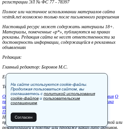
регистрации ЭЛ № ФС 77 - 78397
Полное или частичное использовании материалов сайта
vestnik.net возможно только после письменного разрешения
Настоящий ресурс может содержать материалы 18+.
Материалы, помеченные «р*», публикуются на правах
рекламы. Редакция сайта не несет ответственности за
достоверность информации, содержащейся в рекламных
объявлениях
Редакция:
Главный редактор: Боровов М.С.
E-mail: site@vestnik.net, reb.msk@yandex.ru
На сайте используются cookie-файлы.
Тел.: +7 (921) 720-00-97
Продолжая пользоваться сайтом, вы
соглашаетесь с
политикой использования
Общество
Экономика
Контакты
В мире
Происшествия
О
cookie-файлов
и
пользовательским
проекте
Шоу-бизнес
Политика
Пресс-релизы
Политика
соглашением
.
использования cookie-файлов
Пользовательское соглашение
Новости, аналитика, прогнозы и другие материалы,
Согласен
представленные на данном сайте, не являются офертой или
рекомендацией к покупке или продаже каких-либо активов.