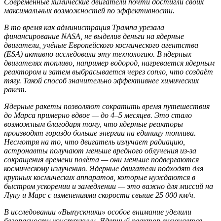
Современные химические двигатели почти достигли своих
максимальных возможностей по эффективности.
В то время как администрация Трампа урезала
финансирование NASA, не выделив деньги на ядерные
двигатели, учёные Европейского космического агентства
(ESA) активно исследовали эту технологию. В ядерных
двигателях топливо, например водород, нагревается ядерным
реактором и затем выбрасывается через сопло, что создаёт
тягу. Такой способ значительно эффективнее химических
ракет.
Ядерные ракеты позволяют сократить время путешествия
до Марса примерно вдвое — до 4–5 месяцев. Это стало
возможным благодаря тому, что ядерные реакторы
производят гораздо больше энергии на единицу топлива.
Несмотря на то, что двигатель излучает радиацию,
астронавты получают меньше вредного облучения из-за
сокращения времени полёта — они меньше подвергаются
космическому излучению. Ядерные двигатели подходят для
крупных космических аппаратов, которые нуждаются в
быстром ускорении и замедлении — это важно для миссий на
Луну и Марс с изменениями скорости свыше 25 000 км/ч.
В исследовании «Выпускники» особое внимание уделили
безопасности конструкции. Ядерный реактор включается