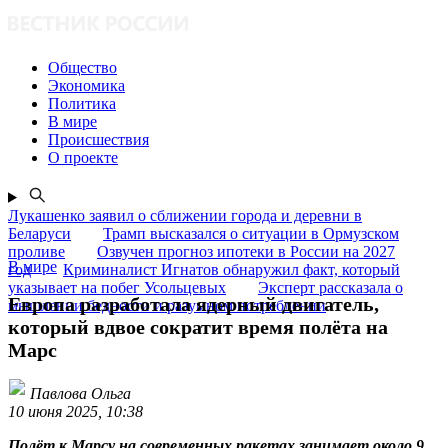
Общество
Экономика
Политика
В мире
Происшествия
О проекте
Лукашенко заявил о сближении города и деревни в
Беларуси
Трамп высказался о ситуации в Ормузском
проливе
Озвучен прогноз ипотеки в России на 2027
В мире
год
Криминалист Игнатов обнаружил факт, который
указывает на побег Усольцевых
Эксперт рассказала о
Европа разработала ядерный двигатель,
мышлении бедности и разумном потреблении
который вдвое сократит время полёта на
Марс
Павлова Ольга
10 июня 2025, 10:38
Полёт к Марсу на современных ракетах занимает около 9