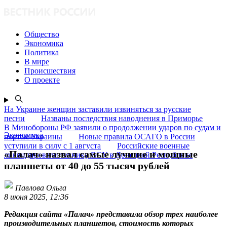
Общество
Экономика
Политика
В мире
Происшествия
О проекте
На Украине женщин заставили извиняться за русские
песни
Названы последствия наводнения в Приморье
В Минобороны РФ заявили о продолжении ударов по судам и
Экономика
портам Украины
Новые правила ОСАГО в России
уступили в силу с 1 августа
Российские военные
«Палач» назвал самые лучшие и мощные
ликвидировали технику ВСУ в Донецкой Республике
планшеты от 40 до 55 тысяч рублей
Павлова Ольга
8 июня 2025, 12:36
Редакция сайта «Палач» представила обзор трех наиболее
производительных планшетов, стоимость которых