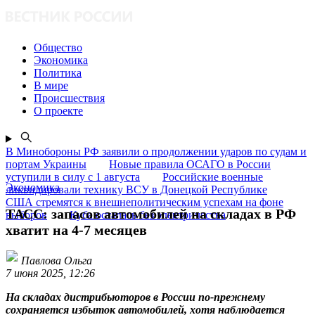
Общество
Экономика
Политика
В мире
Происшествия
О проекте
В Минобороны РФ заявили о продолжении ударов по судам и
портам Украины
Новые правила ОСАГО в России
уступили в силу с 1 августа
Российские военные
Экономика
ликвидировали технику ВСУ в Донецкой Республике
США стремятся к внешнеполитическим успехам на фоне
ТАСС: запасов автомобилей на складах в РФ
выборов
Куба осталась без электричества
хватит на 4-7 месяцев
Павлова Ольга
7 июня 2025, 12:26
На складах дистрибьюторов в России по-прежнему
сохраняется избыток автомобилей, хотя наблюдается