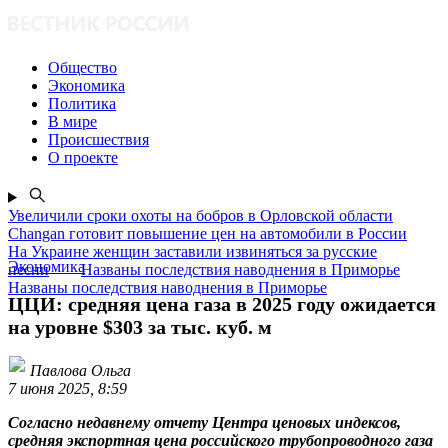
Общество
Экономика
Политика
В мире
Происшествия
О проекте
Увеличили сроки охоты на бобров в Орловской области
Changan готовит повышение цен на автомобили в России
На Украине женщин заставили извиняться за русские
Экономика
песни
Названы последствия наводнения в Приморье
Названы последствия наводнения в Приморье
ЦЦИ: средняя цена газа в 2025 году ожидается
на уровне $303 за тыс. куб. м
Павлова Ольга
7 июня 2025, 8:59
Согласно недавнему отчету Центра ценовых индексов,
средняя экспортная цена российского трубопроводного газа