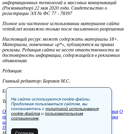
информационных технологий и массовых коммуникаций
(Роскомнадзор) 22 мая 2020 года. Свидетельство о
регистрации ЭЛ № ФС 77 - 78397
Полное или частичное использовании материалов сайта
vestnik.net возможно только после письменного разрешения
Настоящий ресурс может содержать материалы 18+.
Материалы, помеченные «р*», публикуются на правах
рекламы. Редакция сайта не несет ответственности за
достоверность информации, содержащейся в рекламных
объявлениях
Редакция:
Главный редактор: Боровов М.С.
E-mail: site@vestnik.net, reb.msk@yandex.ru
На сайте используются cookie-файлы.
Тел.: +7 (921) 720-00-97
Продолжая пользоваться сайтом, вы
соглашаетесь с
политикой использования
Общество
Экономика
Контакты
В мире
Происшествия
О
cookie-файлов
и
пользовательским
проекте
Шоу-бизнес
Политика
Пресс-релизы
Политика
соглашением
.
использования cookie-файлов
Пользовательское соглашение
Новости, аналитика, прогнозы и другие материалы,
Согласен