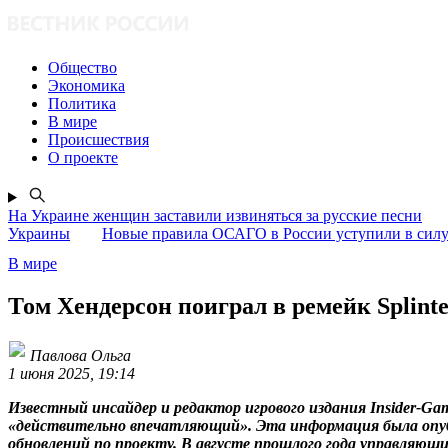
Общество
Экономика
Политика
В мире
Происшествия
О проекте
На Украине женщин заставили извиняться за русские песни
Украины
Новые правила ОСАГО в России уступили в силу 
В мире
Том Хендерсон поиграл в ремейк Splint
Павлова Ольга
1 июня 2025, 19:14
Известный инсайдер и редактор игрового издания Insider-Gam
«действительно впечатляющий». Эта информация была опублик
обновлений по проекту. В августе прошлого года управляющи