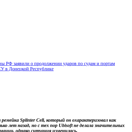
ы РФ заявили о продолжении ударов по судам и портам
СУ в Донецкой Республике
ремейка Splinter Cell, который он охарактеризовал как
о лет назад, но с тех пор Ubisoft не делала значительных
рмации, однако ситуация изменилась.