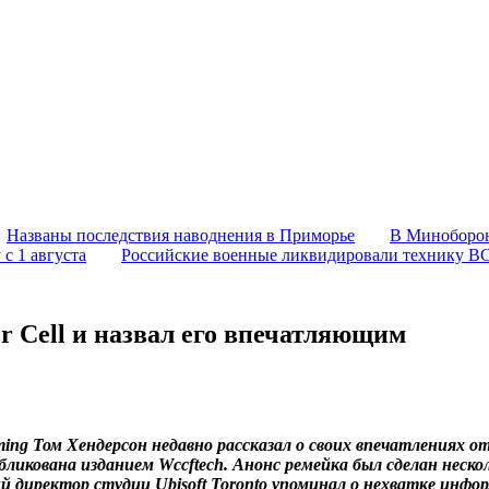
Названы последствия наводнения в Приморье
В Миноборон
с 1 августа
Российские военные ликвидировали технику В
er Cell и назвал его впечатляющим
ing Том Хендерсон недавно рассказал о своих впечатлениях от 
ована изданием Wccftech. Анонс ремейка был сделан нескольк
й директор студии Ubisoft Toronto упоминал о нехватке инфо