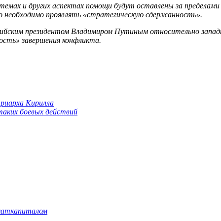
стемах и других аспектах помощи будут оставлены за пределам
что необходимо проявлять «стратегическую сдержанность».
оссийским президентом Владимиром Путиным относительно запад
ность» завершения конфликта.
триарха Кирилла
 таких боевых действий
 маткапиталом