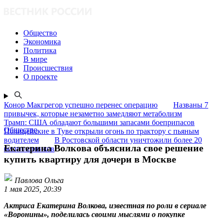
Общество
Экономика
Политика
В мире
Происшествия
О проекте
Конор Макгрегор успешно перенес операцию
Названы 7
привычек, которые незаметно замедляют метаболизм
Трамп: США обладают большими запасами боеприпасов
Общество
Полицейские в Туве открыли огонь по трактору с пьяным
водителем
В Ростовской области уничтожили более 20
Екатерина Волкова объяснила свое решение
беспилотников
купить квартиру для дочери в Москве
Павлова Ольга
1 мая 2025, 20:39
Актриса Екатерина Волкова, известная по роли в сериале
«Воронины», поделилась своими мыслями о покупке