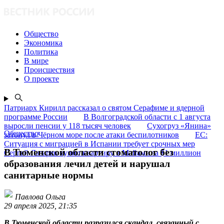
Общество
Экономика
Политика
В мире
Происшествия
О проекте
Патриарх Кирилл рассказал о святом Серафиме и ядерной
программе России
В Волгоградской области с 1 августа
выросли пенсии у 118 тысяч человек
Сухогруз «Янина»
Общество
затонул в Чёрном море после атаки беспилотников
ЕС:
Ситуация с миграцией в Испании требует срочных мер
В Тюменской области стоматолог без
Сергей Лазарев купил квартиру в Майами за $1 миллион
образования лечил детей и нарушал
санитарные нормы
Павлова Ольга
29 апреля 2025, 21:35
В Тюменской области разразился скандал, связанный с