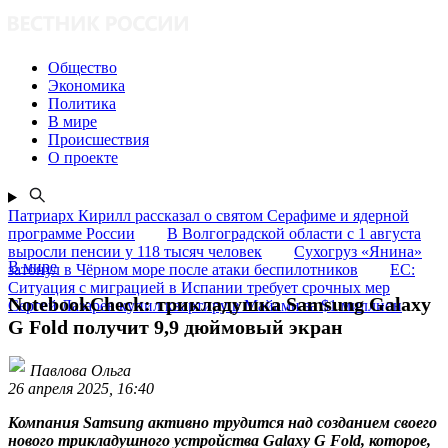
Общество
Экономика
Политика
В мире
Происшествия
О проекте
Патриарх Кирилл рассказал о святом Серафиме и ядерной
программе России
В Волгоградской области с 1 августа
выросли пенсии у 118 тысяч человек
Сухогруз «Янина»
В мире
затонул в Чёрном море после атаки беспилотников
ЕС:
Ситуация с миграцией в Испании требует срочных мер
NotebookCheck: трикладушка Samsung Galaxy
Сергей Лазарев купил квартиру в Майами за $1 миллион
G Fold получит 9,9 дюймовый экран
Павлова Ольга
26 апреля 2025, 16:40
Компания Samsung активно трудится над созданием своего
нового трикладушного устройства Galaxy G Fold, которое,