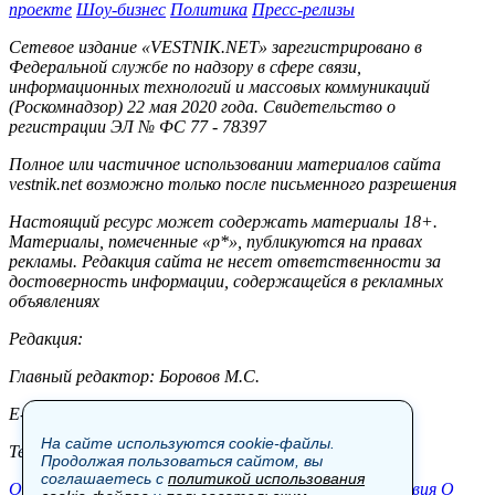
проекте
Шоу-бизнес
Политика
Пресс-релизы
Сетевое издание «VESTNIK.NET» зарегистрировано в
Федеральной службе по надзору в сфере связи,
информационных технологий и массовых коммуникаций
(Роскомнадзор) 22 мая 2020 года. Свидетельство о
регистрации ЭЛ № ФС 77 - 78397
Полное или частичное использовании материалов сайта
vestnik.net возможно только после письменного разрешения
Настоящий ресурс может содержать материалы 18+.
Материалы, помеченные «р*», публикуются на правах
рекламы. Редакция сайта не несет ответственности за
достоверность информации, содержащейся в рекламных
объявлениях
Редакция:
Главный редактор: Боровов М.С.
E-mail: site@vestnik.net, reb.msk@yandex.ru
На сайте используются cookie-файлы.
Тел.: +7 (921) 720-00-97
Продолжая пользоваться сайтом, вы
соглашаетесь с
политикой использования
Общество
Экономика
Контакты
В мире
Происшествия
О