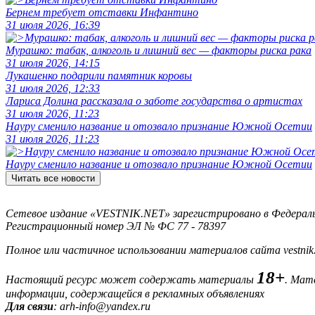
Бернем требует отставки Инфантино
31 июля 2026, 16:39
Мурашко: табак, алкоголь и лишний вес — факторы риска рака
31 июля 2026, 14:15
Лукашенко подарили памятник коровы
31 июля 2026, 12:33
Лариса Долина рассказала о заботе государства о артистах
31 июля 2026, 11:23
Науру сменило название и отозвало признание Южной Осетии
31 июля 2026, 11:23
Науру сменило название и отозвало признание Южной Осетии
Читать все новости
Сетевое издание «VESTNIK.NET» зарегистрировано в Федерально
Регистрационный номер ЭЛ № ФС 77 - 78397
Полное или частичное использовании материалов сайта vestnik
18+
Настоящий ресурс может содержать материалы
. Мат
информации, содержащейся в рекламных объявлениях
Для связи
: arh-info@yandex.ru