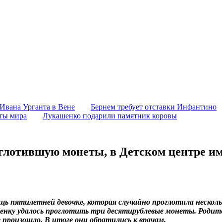
 Ивана Урганта в Вене
Бернем требует отставки Инфантино
аты мира
Лукашенко подарили памятник коровы
глотившую монеты, в Детском центре им
ь пятилетней девочке, которая случайно проглотила несколь
нку удалось проглотить три десятирублевые монеты. Родител
 произошло. В итоге они обратились к врачам.