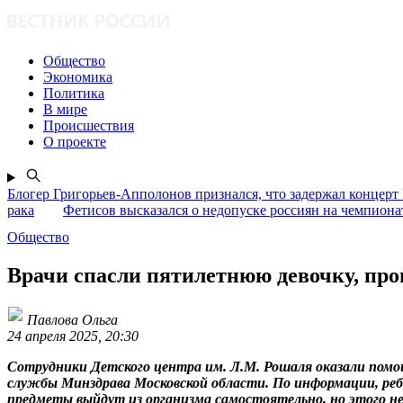
Общество
Экономика
Политика
В мире
Происшествия
О проекте
Блогер Григорьев-Апполонов признался, что задержал концерт
рака
Фетисов высказался о недопуске россиян на чемпион
Общество
Врачи спасли пятилетнюю девочку, про
Павлова Ольга
24 апреля 2025, 20:30
Сотрудники Детского центра им. Л.М. Рошаля оказали помощ
службы Минздрава Московской области. По информации, ребе
предметы выйдут из организма самостоятельно, но этого не