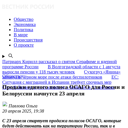
Общество
Экономика
Политика
В мире
Происшествия
О проекте
Патриарх Кирилл рассказал о святом Серафиме и ядерной
программе России
В Волгоградской области с 1 августа
выросли пенсии у 118 тысяч человек
Сухогруз «Янина»
Общество
затонул в Чёрном море после атаки беспилотников
ЕС:
Ситуация с миграцией в Испании требует срочных мер
Продажи единого полиса ОСАГО для России и
Сергей Лазарев купил квартиру в Майами за $1 миллион
Белоруссии начнутся 23 апреля
Павлова Ольга
20 апреля 2025, 19:38
С 23 апреля стартует продажа полисов ОСАГО, которые
будут действовать как на территории России, так и в