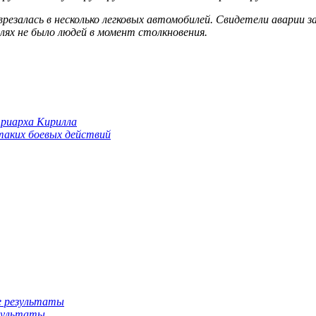
езалась в несколько легковых автомобилей. Свидетели аварии з
лях не было людей в момент столкновения.
триарха Кирилла
 таких боевых действий
езультаты