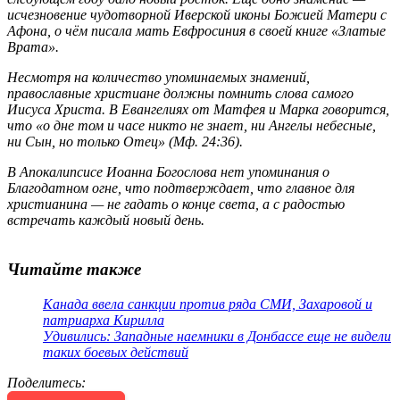
исчезновение чудотворной Иверской иконы Божией Матери с
Афона, о чём писала мать Евфросиния в своей книге «Златые
Врата».
Несмотря на количество упоминаемых знамений,
православные христиане должны помнить слова самого
Иисуса Христа. В Евангелиях от Матфея и Марка говорится,
что «о дне том и часе никто не знает, ни Ангелы небесные,
ни Сын, но только Отец» (Мф. 24:36).
В Апокалипсисе Иоанна Богослова нет упоминания о
Благодатном огне, что подтверждает, что главное для
христианина — не гадать о конце света, а с радостью
встречать каждый новый день.
Читайте также
Канада ввела санкции против ряда СМИ, Захаровой и
патриарха Кирилла
Удивились: Западные наемники в Донбассе еще не видели
таких боевых действий
Поделитесь
: