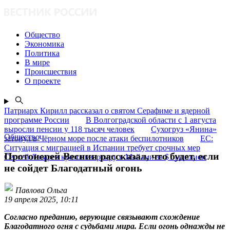
Общество
Экономика
Политика
В мире
Происшествия
О проекте
Патриарх Кирилл рассказал о святом Серафиме и ядерной
программе России
В Волгоградской области с 1 августа
выросли пенсии у 118 тысяч человек
Сухогруз «Янина»
Общество
затонул в Чёрном море после атаки беспилотников
ЕС:
Ситуация с миграцией в Испании требует срочных мер
Протоиерей Веснин рассказал, что будет, если
Сергей Лазарев купил квартиру в Майами за $1 миллион
не сойдет Благодатный огонь
Павлова Ольга
19 апреля 2025, 10:11
Согласно преданию, верующие связывают схождение
Благодатного огня с судьбами мира. Если огонь однажды не