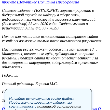
проекте
Шоу-бизнес
Политика
Пресс-релизы
Сетевое издание «VESTNIK.NET» зарегистрировано в
Федеральной службе по надзору в сфере связи,
информационных технологий и массовых коммуникаций
(Роскомнадзор) 22 мая 2020 года. Свидетельство о
регистрации ЭЛ № ФС 77 - 78397
Полное или частичное использовании материалов сайта
vestnik.net возможно только после письменного разрешения
Настоящий ресурс может содержать материалы 18+.
Материалы, помеченные «р*», публикуются на правах
рекламы. Редакция сайта не несет ответственности за
достоверность информации, содержащейся в рекламных
объявлениях
Редакция:
Главный редактор: Боровов М.С.
E-mail: site@vestnik.net, reb.msk@yandex.ru
На сайте используются cookie-файлы.
Тел.: +7 (921) 720-00-97
Продолжая пользоваться сайтом, вы
соглашаетесь с
политикой использования
Общество
Экономика
Контакты
В мире
Происшествия
О