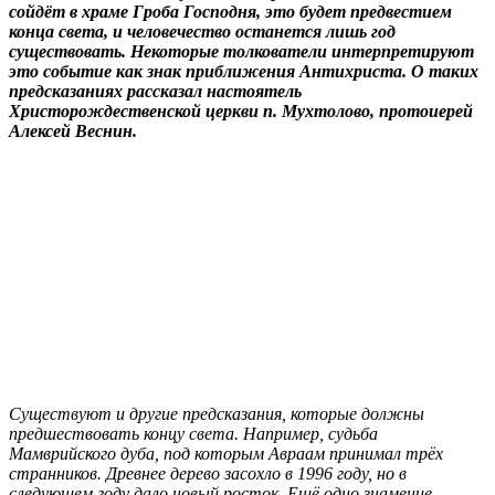
сойдёт в храме Гроба Господня, это будет предвестием
конца света, и человечество останется лишь год
существовать. Некоторые толкователи интерпретируют
это событие как знак приближения Антихриста. О таких
предсказаниях рассказал настоятель
Христорождественской церкви п. Мухтолово, протоиерей
Алексей Веснин.
Существуют и другие предсказания, которые должны
предшествовать концу света. Например, судьба
Мамврийского дуба, под которым Авраам принимал трёх
странников. Древнее дерево засохло в 1996 году, но в
следующем году дало новый росток. Ещё одно знамение —