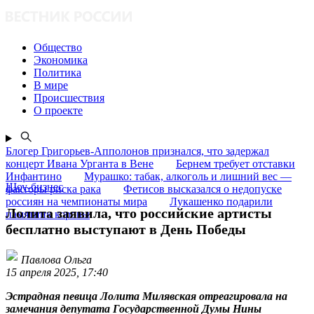
Общество
Экономика
Политика
В мире
Происшествия
О проекте
Блогер Григорьев-Апполонов признался, что задержал
концерт Ивана Урганта в Вене
Бернем требует отставки
Инфантино
Мурашко: табак, алкоголь и лишний вес —
Шоу-бизнес
факторы риска рака
Фетисов высказался о недопуске
россиян на чемпионаты мира
Лукашенко подарили
Лолита заявила, что российские артисты
памятник коровы
бесплатно выступают в День Победы
Павлова Ольга
15 апреля 2025, 17:40
Эстрадная певица Лолита Милявская отреагировала на
замечания депутата Государственной Думы Нины