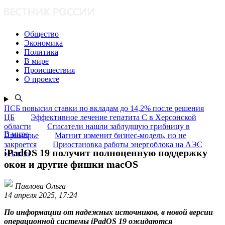
Общество
Экономика
Политика
В мире
Происшествия
О проекте
ПСБ повысил ставки по вкладам до 14,2% после решения
ЦБ
Эффективное лечение гепатита C в Херсонской
области
Спасатели нашли заблудшую грибницу в
В мире
Приморье
Магнит изменит бизнес-модель, но не
закроется
Приостановка работы энергоблока на АЭС
iPadOS 19 получит полноценную поддержку
«Пакш»
окон и другие фишки macOS
Павлова Ольга
14 апреля 2025, 17:24
По информации от надежных источников, в новой версии
операционной системы iPadOS 19 ожидаются