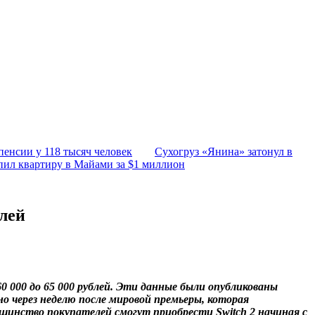
пенсии у 118 тысяч человек
Сухогруз «Янина» затонул в
пил квартиру в Майами за $1 миллион
блей
60 000 до 65 000 рублей. Эти данные были опубликованы
о через неделю после мировой премьеры, которая
льшинство покупателей смогут приобрести Switch 2 начиная с