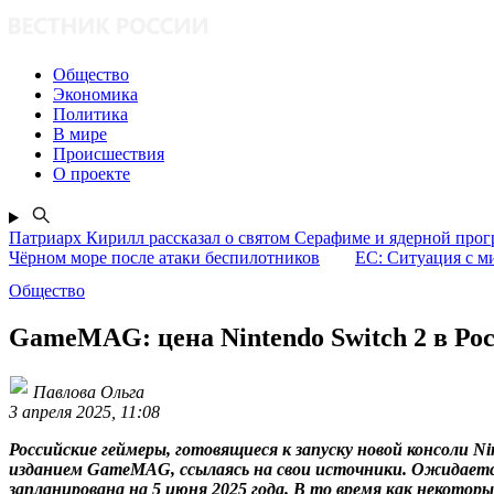
Общество
Экономика
Политика
В мире
Происшествия
О проекте
Патриарх Кирилл рассказал о святом Серафиме и ядерной про
Чёрном море после атаки беспилотников
ЕС: Ситуация с м
Общество
GameMAG: цена Nintendo Switch 2 в Росс
Павлова Ольга
3 апреля 2025, 11:08
Российские геймеры, готовящиеся к запуску новой консоли Ni
изданием GameMAG, ссылаясь на свои источники. Ожидается
запланирована на 5 июня 2025 года. В то время как некотор