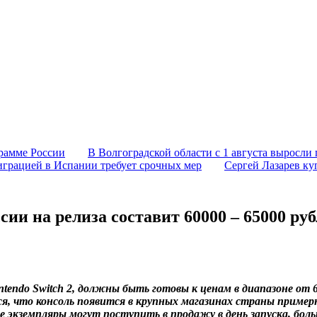
грамме России
В Волгоградской области с 1 августа выросли 
играцией в Испании требует срочных мер
Сергей Лазарев ку
ии на релиза составит 60000 – 65000 ру
ntendo Switch 2, должны быть готовы к ценам в диапазоне от 
, что консоль появится в крупных магазинах страны примерн
ые экземпляры могут поступить в продажу в день запуска, бо