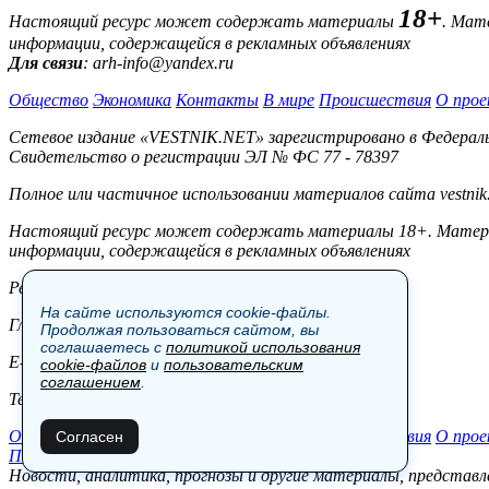
18+
Настоящий ресурс может содержать материалы
. Мат
информации, содержащейся в рекламных объявлениях
Для связи
: arh-info@yandex.ru
Общество
Экономика
Контакты
В мире
Происшествия
О прое
Сетевое издание «VESTNIK.NET» зарегистрировано в Федерально
Свидетельство о регистрации ЭЛ № ФС 77 - 78397
Полное или частичное использовании материалов сайта vestnik
Настоящий ресурс может содержать материалы 18+. Материал
информации, содержащейся в рекламных объявлениях
Редакция:
На сайте используются cookie-файлы.
Главный редактор: Боровов М.С.
Продолжая пользоваться сайтом, вы
соглашаетесь с
политикой использования
E-mail: site@vestnik.net, reb.msk@yandex.ru
cookie-файлов
и
пользовательским
соглашением
.
Тел.: +7 (921) 720-00-97
Общество
Экономика
Контакты
В мире
Происшествия
О прое
Согласен
Пользовательское соглашение
Новости, аналитика, прогнозы и другие материалы, представле