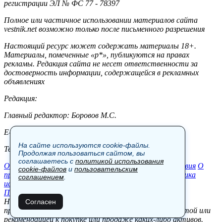
регистрации ЭЛ № ФС 77 - 78397
Полное или частичное использовании материалов сайта
vestnik.net возможно только после письменного разрешения
Настоящий ресурс может содержать материалы 18+.
Материалы, помеченные «р*», публикуются на правах
рекламы. Редакция сайта не несет ответственности за
достоверность информации, содержащейся в рекламных
объявлениях
Редакция:
Главный редактор: Боровов М.С.
E-mail: site@vestnik.net, reb.msk@yandex.ru
На сайте используются cookie-файлы.
Тел.: +7 (921) 720-00-97
Продолжая пользоваться сайтом, вы
соглашаетесь с
политикой использования
Общество
Экономика
Контакты
В мире
Происшествия
О
cookie-файлов
и
пользовательским
проекте
Шоу-бизнес
Политика
Пресс-релизы
Политика
соглашением
.
использования cookie-файлов
Пользовательское соглашение
Новости, аналитика, прогнозы и другие материалы,
Согласен
представленные на данном сайте, не являются офертой или
рекомендацией к покупке или продаже каких-либо активов.