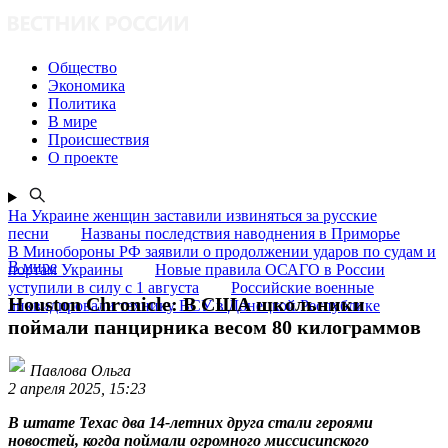
Общество
Экономика
Политика
В мире
Происшествия
О проекте
На Украине женщин заставили извиняться за русские
песни
Названы последствия наводнения в Приморье
В Минобороны РФ заявили о продолжении ударов по судам и
В мире
портам Украины
Новые правила ОСАГО в России
уступили в силу с 1 августа
Российские военные
Houston Chronicle: В США школьники
ликвидировали технику ВСУ в Донецкой Республике
поймали панцирника весом 80 килограммов
Павлова Ольга
2 апреля 2025, 15:23
В штате Техас два 14-летних друга стали героями
новостей, когда поймали огромного миссисипского