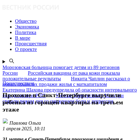
Общество
Экономика
Политика
В мире
Происшествия
О проекте
Морозовская больница помогает детям из 89 регионов
России
Российская вакцина от рака кожи показала
положительные результаты
Никита Чаплин рассказал о
Происшествия
новых правилах продажи жилья с маткапиталом
Екатерина Шахова предупредила об опасности интервального
Прохожие в Санкт-Петербурге выручили
голодания при РПП
Ученые Университета Миссури
связали режим дня со снижением боли и депрессии
ребенка из горящей квартиры на третьем
этаже
Павлова Ольга
1 апреля 2025, 10:11
31 марта в Санкт-Петербурге произошел инцидент в