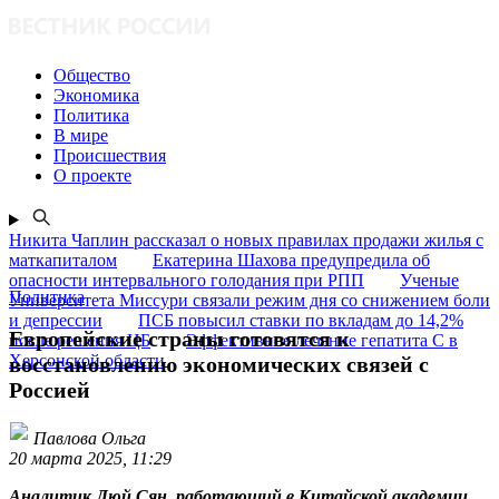
Общество
Экономика
Политика
В мире
Происшествия
О проекте
Никита Чаплин рассказал о новых правилах продажи жилья с
маткапиталом
Екатерина Шахова предупредила об
опасности интервального голодания при РПП
Ученые
Политика
Университета Миссури связали режим дня со снижением боли
и депрессии
ПСБ повысил ставки по вкладам до 14,2%
Европейские страны готовятся к
после решения ЦБ
Эффективное лечение гепатита C в
Херсонской области
восстановлению экономических связей с
Россией
Павлова Ольга
20 марта 2025, 11:29
Аналитик Люй Сян, работающий в Китайской академии