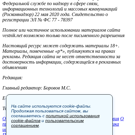
Федеральной службе по надзору в сфере связи,
информационных технологий и массовых коммуникаций
(Роскомнадзор) 22 мая 2020 года. Свидетельство о
регистрации ЭЛ № ФС 77 - 78397
Полное или частичное использовании материалов сайта
vestnik.net возможно только после письменного разрешения
Настоящий ресурс может содержать материалы 18+.
Материалы, помеченные «р*», публикуются на правах
рекламы. Редакция сайта не несет ответственности за
достоверность информации, содержащейся в рекламных
объявлениях
Редакция:
Главный редактор: Боровов М.С.
E-mail: site@vestnik.net, reb.msk@yandex.ru
На сайте используются cookie-файлы.
Тел.: +7 (921) 720-00-97
Продолжая пользоваться сайтом, вы
соглашаетесь с
политикой использования
Общество
Экономика
Контакты
В мире
Происшествия
О
cookie-файлов
и
пользовательским
проекте
Шоу-бизнес
Политика
Пресс-релизы
Политика
соглашением
.
использования cookie-файлов
Пользовательское соглашение