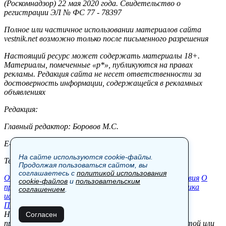
(Роскомнадзор) 22 мая 2020 года. Свидетельство о
регистрации ЭЛ № ФС 77 - 78397
Полное или частичное использовании материалов сайта
vestnik.net возможно только после письменного разрешения
Настоящий ресурс может содержать материалы 18+.
Материалы, помеченные «р*», публикуются на правах
рекламы. Редакция сайта не несет ответственности за
достоверность информации, содержащейся в рекламных
объявлениях
Редакция:
Главный редактор: Боровов М.С.
E-mail: site@vestnik.net, reb.msk@yandex.ru
На сайте используются cookie-файлы.
Тел.: +7 (921) 720-00-97
Продолжая пользоваться сайтом, вы
соглашаетесь с
политикой использования
Общество
Экономика
Контакты
В мире
Происшествия
О
cookie-файлов
и
пользовательским
проекте
Шоу-бизнес
Политика
Пресс-релизы
Политика
соглашением
.
использования cookie-файлов
Пользовательское соглашение
Новости, аналитика, прогнозы и другие материалы,
Согласен
представленные на данном сайте, не являются офертой или