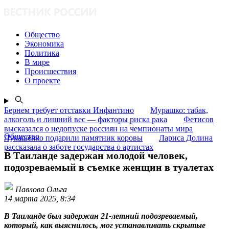
Общество
Экономика
Политика
В мире
Происшествия
О проекте
Бернем требует отставки Инфантино
Мурашко: табак,
алкоголь и лишний вес — факторы риска рака
Фетисов
высказался о недопуске россиян на чемпионаты мира
Общество
Лукашенко подарили памятник коровы
Лариса Долина
рассказала о заботе государства о артистах
В Таиланде задержан молодой человек,
подозреваемый в съемке женщин в туалетах
Павлова Ольга
14 марта 2025, 8:34
В Таиланде был задержан 21-летний подозреваемый,
который, как выяснилось, мог устанавливать скрытые