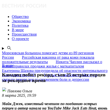
Общество
Экономика
Политика
В мире
Происшествия
О проекте
Морозовская больница помогает детям из 89 регионов
России
Российская вакцина от рака кожи показала
положительные результаты
Никита Чаплин рассказал о
В мире
новых правилах продажи жилья с маткапиталом
Екатерина Шахова предупредила об опасности интервального
Канадец побил рекорд, съев 25 острых перцев
голодания при РПП
Ученые Университета Миссури
связали режим дня со снижением боли и депрессии
за рекордное время
Павлова Ольга
8 марта 2025, 19:59
Майк Джек, известный чемпион по поеданию острых
перцев и автор канала на YouTube Mike Jack Eats Heat, вновь