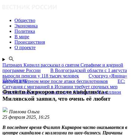
Общество
Экономика
Политика
В мире
Происшествия
О проекте
Патриарх Кирилл рассказал о святом Серафиме и ядерной
программе России
В Волгоградской области с 1 августа
выросли пенсии у 118 тысяч человек
Сухогруз «Янина»
Шоу-бизнес
затонул в Чёрном море после атаки беспилотников
ЕС:
Ситуация с миграцией в Испании требует срочных мер
Филипп Киркоров после конфликта с
Сергей Лазарев купил квартиру в Майами за $1 миллион
Милявской заявил, что очень её любит
Павлова Ольга
25 февраля 2025, 16:25
В последнее время Филипп Киркоров часто оказывается в
центре скандалов с коллегами по шоу-бизнесу. Причины