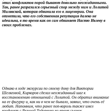
этих конфликтов порой бывают довольно неожиданными.
Так, ранее разразился серьезный спор между ним и Лолитой
Милявской, которая обвинила его в лицемерии. Она
отметила, что его собственная репутация далеко не
идеальна, в то время как он сам обвиняет Настю Ивлеву в
своих проблемах.
Однако в ходе экскурсии по своему дому для Виктории
Шеляговой, Киркоров сделал неожиданный шаг к
восстановлению отношений с Лолитой. Он обратил внимание
на ее фигурку и, как ни в чем не бывало, заявил, что очень её
любит. Напомним, что ранее поп-король также имел
конфликт с Региной Тодоренко во время съемок.