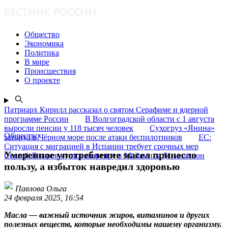
Общество
Экономика
Политика
В мире
Происшествия
О проекте
Патриарх Кирилл рассказал о святом Серафиме и ядерной
программе России
В Волгоградской области с 1 августа
выросли пенсии у 118 тысяч человек
Сухогруз «Янина»
Общество
затонул в Чёрном море после атаки беспилотников
ЕС:
Ситуация с миграцией в Испании требует срочных мер
Умеренное употребление масел принесло
Сергей Лазарев купил квартиру в Майами за $1 миллион
пользу, а избыток навредил здоровью
Павлова Ольга
24 февраля 2025, 16:54
Масла — важный источник жиров, витаминов и других
полезных веществ, которые необходимы нашему организму.