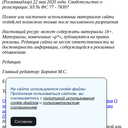
(Роскомнадзор) 22 мая 2020 года. Свидетельство о
регистрации ЭЛ № ФС 77 - 78397
Полное или частичное использовании материалов сайта
vestnik.net возможно только после письменного разрешения
Настоящий ресурс может содержать материалы 18+.
Материалы, помеченные «р*», публикуются на правах
рекламы. Редакция сайта не несет ответственности за
достоверность информации, содержащейся в рекламных
объявлениях
Редакция:
Главный редактор: Боровов М.С.
E-mail: site@vestnik.net, reb.msk@yandex.ru
На сайте используются cookie-файлы.
Тел.: +7 (921) 720-00-97
Продолжая пользоваться сайтом, вы
соглашаетесь с
политикой использования
Общество
Экономика
Контакты
В мире
Происшествия
О
cookie-файлов
и
пользовательским
проекте
Шоу-бизнес
Политика
Пресс-релизы
Политика
соглашением
.
использования cookie-файлов
Пользовательское соглашение
Новости, аналитика, прогнозы и другие материалы,
Согласен
представленные на данном сайте, не являются офертой или