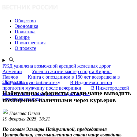
Общество
Экономика
Политика
В мире
Происшествия
О проекте
РЖД удивлена возможной арендой железных дорог
Армении
Ушёл из жизни мастер спорта Кирилл
Павлов
Книга с опозданием в 150 лет возвращена в
Общество
австралийскую библиотеку
В Индонезии питон
проглотил мужчину после вечеринки
В Нижегородской
Набиуллина: аферисты стали чаще выводить
области поезд насмерть сбил мужчину на
электровелосипеде
похищенное наличными через курьеров
Павлова Ольга
19 февраля 2025, 18:21
По словам Эльвиры Набиуллиной, председателя
Центробанка, злоумышленники стали чаще выводить