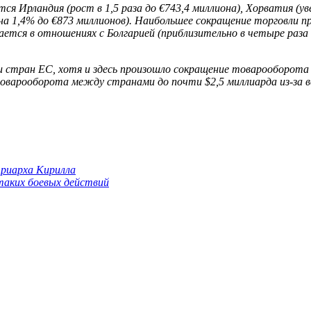
я Ирландия (рост в 1,5 раза до €743,4 миллиона), Хорватия (ув
(на 1,4% до €873 миллионов). Наибольшее сокращение торговли пр
тся в отношениях с Болгарией (приблизительно в четыре раза д
 стран ЕС, хотя и здесь произошло сокращение товарооборота 
товарооборота между странами до почти $2,5 миллиарда из-за в
триарха Кирилла
 таких боевых действий