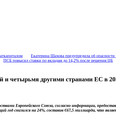
маткапиталом
Екатерина Шахова предупредила об опасности
ПСБ повысил ставки по вкладам до 14,2% после решения ЦБ
й и четырьмя другими странами ЕС в 20
дарствами Европейского Союза, согласно информации, предос
й год снизился на 24%, составив €67,5 миллиарда, что являе