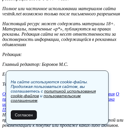
Полное или частичное использовании материалов сайта
vestnik.net возможно только после письменного разрешения
Настоящий ресурс может содержать материалы 18+.
Материалы, помеченные «р*», публикуются на правах
рекламы. Редакция сайта не несет ответственности за
достоверность информации, содержащейся в рекламных
объявлениях
Редакция:
Главный редактор: Боровов М.С.
E-mail: site@vestnik.net, reb.msk@yandex.ru
На сайте используются cookie-файлы.
Тел.: +7 (921) 720-00-97
Продолжая пользоваться сайтом, вы
соглашаетесь с
политикой использования
Общество
Экономика
Контакты
В мире
Происшествия
О
cookie-файлов
и
пользовательским
проекте
Шоу-бизнес
Политика
Пресс-релизы
Политика
соглашением
.
использования cookie-файлов
Пользовательское соглашение
Новости, аналитика, прогнозы и другие материалы,
Согласен
представленные на данном сайте, не являются офертой или
рекомендацией к покупке или продаже каких-либо активов.