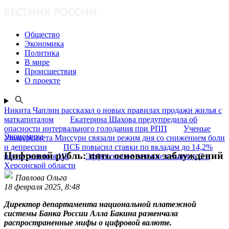
Общество
Экономика
Политика
В мире
Происшествия
О проекте
Никита Чаплин рассказал о новых правилах продажи жилья с
маткапиталом
Екатерина Шахова предупредила об
опасности интервального голодания при РПП
Ученые
Экономика
Университета Миссури связали режим дня со снижением боли
и депрессии
ПСБ повысил ставки по вкладам до 14,2%
Цифровой рубль: пять основных заблуждений
после решения ЦБ
Эффективное лечение гепатита C в
Херсонской области
Павлова Ольга
18 февраля 2025, 8:48
Директор департамента национальной платежной
системы Банка России Алла Бакина развенчала
распространенные мифы о цифровой валюте.