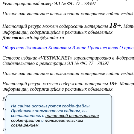
Регистрационный номер ЭЛ № ФС 77 - 78397
Полное или частичное использовании материалов сайта vestnik
18+
Настоящий ресурс может содержать материалы
. Мат
информации, содержащейся в рекламных объявлениях
Для связи
: arh-info@yandex.ru
Общество
Экономика
Контакты
В мире
Происшествия
О прое
Сетевое издание «VESTNIK.NET» зарегистрировано в Федерально
Свидетельство о регистрации ЭЛ № ФС 77 - 78397
Полное или частичное использовании материалов сайта vestnik
Настоящий ресурс может содержать материалы 18+. Материал
информации, содержащейся в рекламных объявлениях
Редакция:
На сайте используются cookie-файлы.
Главный редактор: Боровов М.С.
Продолжая пользоваться сайтом, вы
соглашаетесь с
политикой использования
E-mail: site@vestnik.net, reb.msk@yandex.ru
cookie-файлов
и
пользовательским
соглашением
.
Тел.: +7 (921) 720-00-97