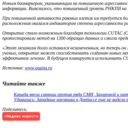
Новым биомаркером, указывающим на повышенную агрессивность
информации. Выяснилось, что повышенный уровень РНКПII на 
При повышенной активности раковых клеток им требуется бол
расположения оказался индикатором степени агрессивности ра
Открытие стало возможным благодаря технологии CUTAC (Clea
протестировали метод на 1300 образцах данных и смогли пред
«Этот механизм долго оставался незамеченным, но теперь он
ученых, открытие может способствовать созданию новых мето
эффективное лечение. В будущем планируется использовать CU
Источник:
www.gazeta.ru
Читайте также
Канада ввела санкции против ряда СМИ, Захаровой и па
Удивились: Западные наемники в Донбассе еще не видели
Поделитесь
:
+Яндекс новости