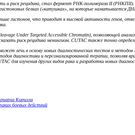
 и риск рецидива, стал фермент РНК-полимераза II (РНКПII). 
гистоновых белках («катушках», на которые наматывается ДНК
ьше гистонов, что приводит к высокой активности генов, отве
ка.
vage Under Targeted Accessible Chromatin), позволяющей анал
сказать риск рецидива менингиом. CUTAC также точно определил
 может лечь в основу новых диагностических тестов и методо
дов диагностики и персонализированной терапии, позволяя вра
TAC для изучения других видов рака и разработки новых диагно
триарха Кирилла
 таких боевых действий