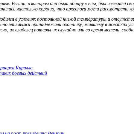
ков. Регион, в котором они были обнаружены, был известен св
анились настолько хорошо, что археологи могли рассмотреть ко
одился в условиях постоянной низкой температуры и отсутствия
то эти лыжи принадлежали охотнику, жившему в жестких услов
но, их владелец потерял их случайно или во время метели, соо
триарха Кирилла
 таких боевых действий
м на пост президента Венгрии