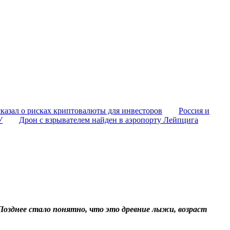
казал о рисках криптовалюты для инвесторов
Россия и
У
Дрон с взрывателем найден в аэропорту Лейпцига
 Позднее стало понятно, что это древние лыжи, возраст