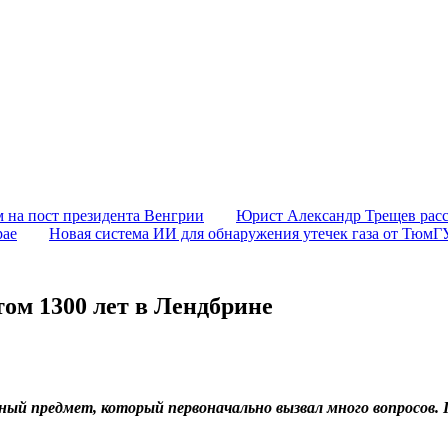
 на пост президента Венгрии
Юрист Александр Трещев расс
рае
Новая система ИИ для обнаружения утечек газа от ТюмГ
ом 1300 лет в Лендбрине
нный предмет, который первоначально вызвал много вопросов.