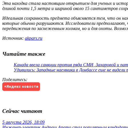
Эта находка стала настоящим открытием для ученых и истори
длиной почти 1,5 метра и шириной около 15 сантиметров сохр
Идеальная сохранность предмета объясняется тем, что он нах
которые обычно разрушаются. Исследователи предполагают, ч
передвижения по заснеженным холмам, но и для охоты. Возмож
Источник:
akpars.ru
Читайте также
Канада ввела санкции против ряда СМИ, Захаровой и па
Удивились: Западные наемники в Донбассе еще не видели
Поделитесь
:
+Яндекс новости
Сейчас читают
5 августа 2026, 18:09
Инженер-электрик Андраш Арато стал популярным кандидато