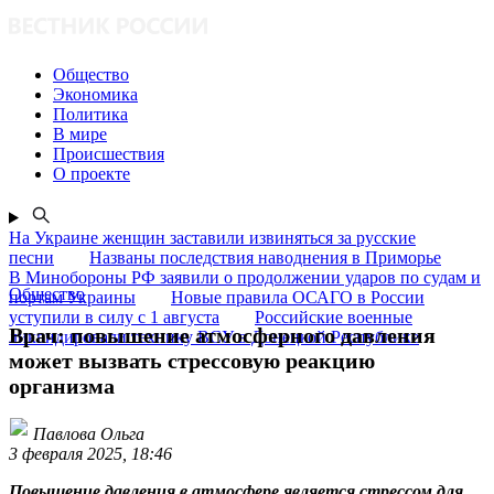
Общество
Экономика
Политика
В мире
Происшествия
О проекте
На Украине женщин заставили извиняться за русские
песни
Названы последствия наводнения в Приморье
В Минобороны РФ заявили о продолжении ударов по судам и
Общество
портам Украины
Новые правила ОСАГО в России
уступили в силу с 1 августа
Российские военные
Врач: повышение атмосферного давления
ликвидировали технику ВСУ в Донецкой Республике
может вызвать стрессовую реакцию
организма
Павлова Ольга
3 февраля 2025, 18:46
Повышение давления в атмосфере является стрессом для