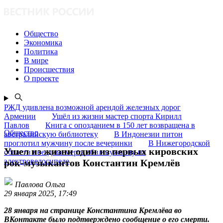
Общество
Экономика
Политика
В мире
Происшествия
О проекте
РЖД удивлена возможной арендой железных дорог
Армении
Ушёл из жизни мастер спорта Кирилл
Павлов
Книга с опозданием в 150 лет возвращена в
Общество
австралийскую библиотеку
В Индонезии питон
проглотил мужчину после вечеринки
В Нижегородской
Ушел из жизни один из первых кировских
области поезд насмерть сбил мужчину на
электровелосипеде
рок-музыкантов Константин Кремлёв
Павлова Ольга
29 января 2025, 17:49
28 января на странице Константина Кремлёва во
ВКонтакте было подтверждено сообщение о его смерти.